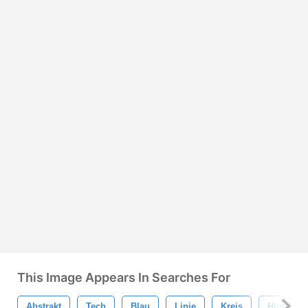
This Image Appears In Searches For
Abstrakt
Tech
Blau
Linie
Kreis
Hintergr