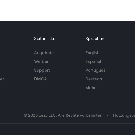
Seitenlinks
Sprachen
Angebote
English
Werben
Español
Support
Português
er
DMCA
Deutsch
Mehr ...
•
© 2026 Eezy LLC. Alle Rechte vorbehalten
Nutzungsb