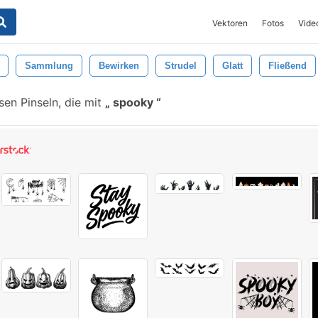
Vektoren
Fotos
Vide
Sammlung
Bewirken
Strudel
Glatt
Fließend
en Pinseln, die mit
spooky