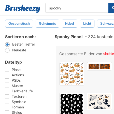
Gespenstisch
Geheimnis
Nebel
Licht
Schwarz
Sortieren nach:
Spooky Pinsel
-
324 kostenlos
Bester Treffer
Neueste
Gesponserte Bilder von
Dateityp
Pinsel
Actions
PSDs
Muster
Farbverläufe
Texturen
Symbole
Formen
Styles