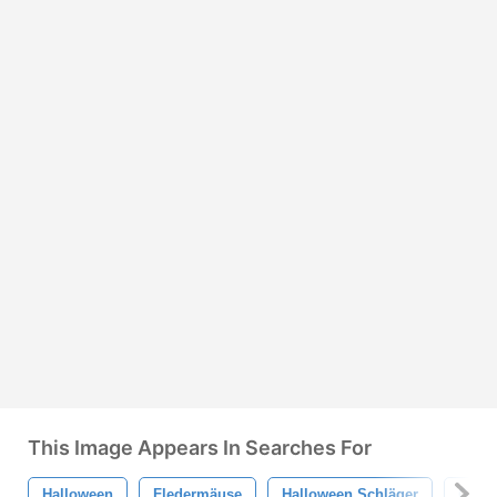
This Image Appears In Searches For
Halloween
Fledermäuse
Halloween Schläger
Grabs