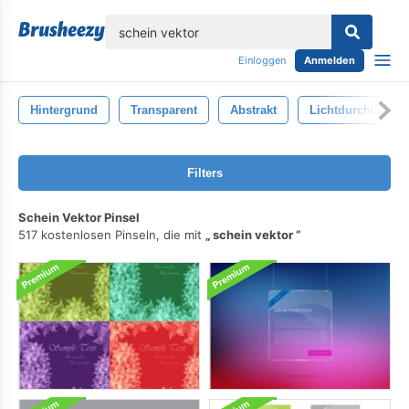
lose
Einloggen
Anmelden
Hintergrund
Transparent
Abstrakt
Lichtdurchlässig
Filters
Schein Vektor Pinsel
517 kostenlosen Pinseln, die mit
schein vektor