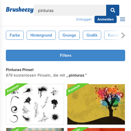
lose
Einloggen
Anmelden
Farbe
Hintergrund
Grunge
Grafik
Kunst
A
Filters
Pinturas Pinsel
679 kostenlosen Pinseln, die mit
pinturas