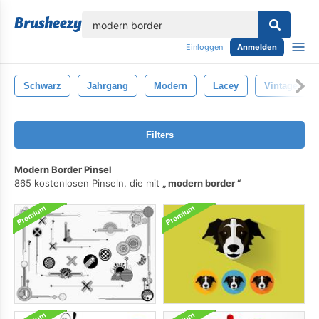
lose
Einloggen
Anmelden
Schwarz
Jahrgang
Modern
Lacey
Vintage Bür
Filters
Modern Border Pinsel
865 kostenlosen Pinseln, die mit
modern border