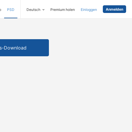
Anmelden
o
PSD
Deutsch
Premium holen
Einloggen
is-Download