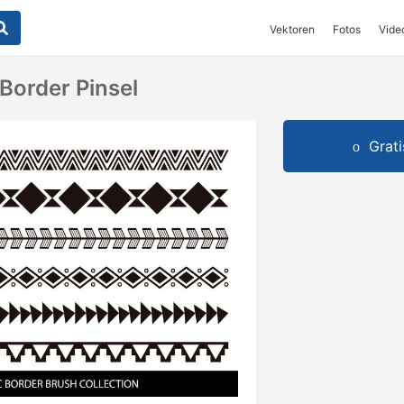
Vektoren
Fotos
Vide
 Border Pinsel
Grat