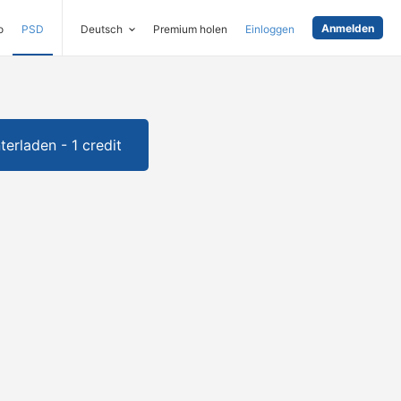
Anmelden
o
PSD
Deutsch
Premium holen
Einloggen
terladen - 1 credit