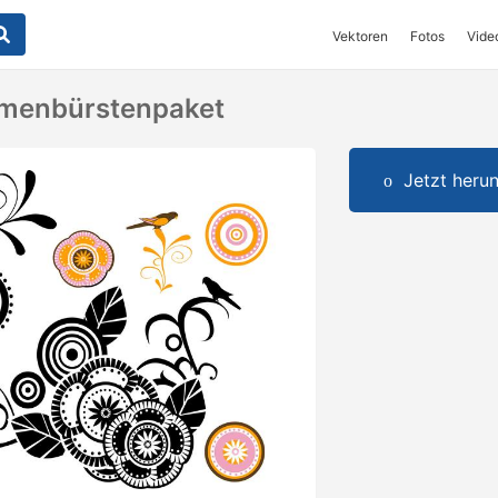
Vektoren
Fotos
Vide
menbürstenpaket
Jetzt herun