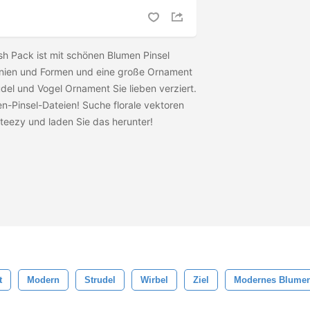
sh Pack ist mit schönen Blumen Pinsel
Linien und Formen und eine große Ornament
del und Vogel Ornament Sie lieben verziert.
n-Pinsel-Dateien! Suche florale vektoren
cteezy und laden Sie das
herunter!
t
Modern
Strudel
Wirbel
Ziel
Modernes Blume