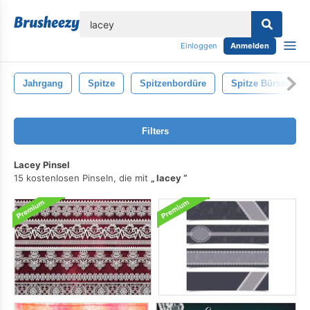
lose
Einloggen
Anmelden
Jahrgang
Spitze
Spitzenbordüre
Spitze Bürsten
Filters
Lacey Pinsel
15 kostenlosen Pinseln, die mit
lacey