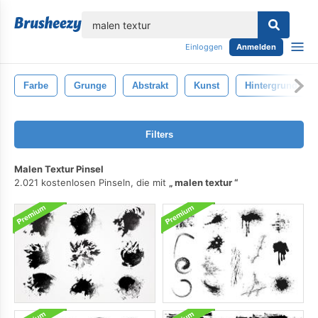
lose
Einloggen
Anmelden
Farbe
Grunge
Abstrakt
Kunst
Hintergrund
Filters
Malen Textur Pinsel
2.021 kostenlosen Pinseln, die mit
malen textur