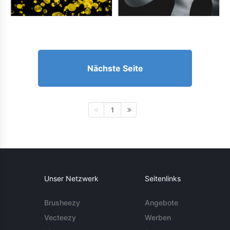
Nächste Seite
1
Unser Netzwerk
Seitenlinks
Brusheezy
Angebote
Vecteezy
Werben