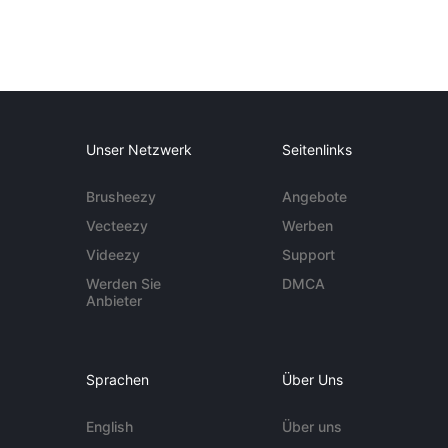
Unser Netzwerk
Seitenlinks
Brusheezy
Angebote
Vecteezy
Werben
Videezy
Support
Werden Sie
DMCA
Anbieter
Sprachen
Über Uns
English
Über uns