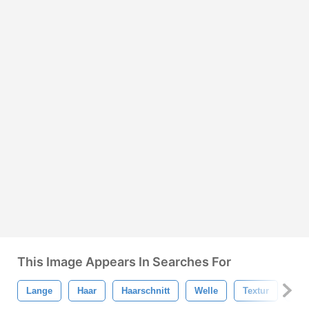
This Image Appears In Searches For
Lange
Haar
Haarschnitt
Welle
Textur
Isol