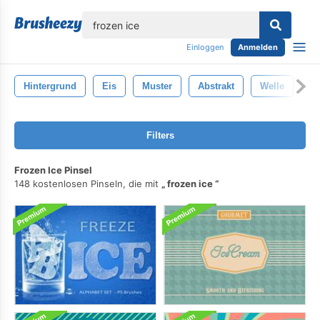
lose
Einloggen
Anmelden
Hintergrund
Eis
Muster
Abstrakt
Welle
B
Filters
Frozen Ice Pinsel
148 kostenlosen Pinseln, die mit
frozen ice