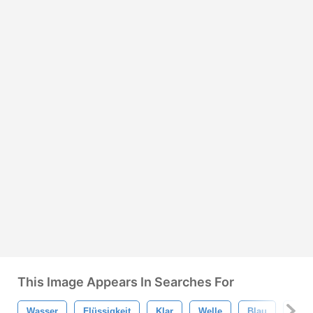
This Image Appears In Searches For
Wasser
Flüssigkeit
Klar
Welle
Blau
Spri