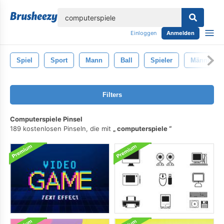
lose
Einloggen
Anmelden
Spiel
Sport
Mann
Ball
Spieler
Männlich
Filters
Computerspiele Pinsel
189 kostenlosen Pinseln, die mit
computerspiele