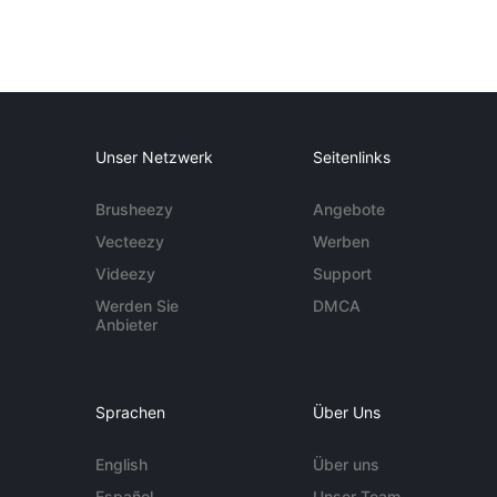
Unser Netzwerk
Seitenlinks
Brusheezy
Angebote
Vecteezy
Werben
Videezy
Support
Werden Sie
DMCA
Anbieter
Sprachen
Über Uns
English
Über uns
Español
Unser Team