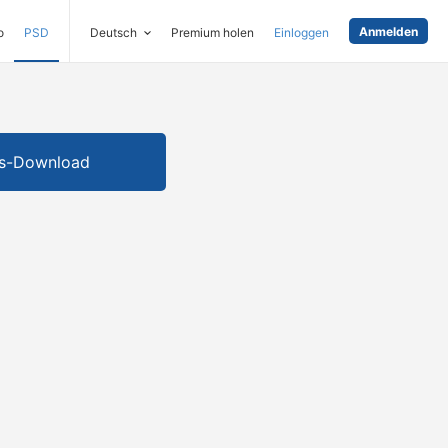
Anmelden
o
PSD
Deutsch
Premium holen
Einloggen
is-Download