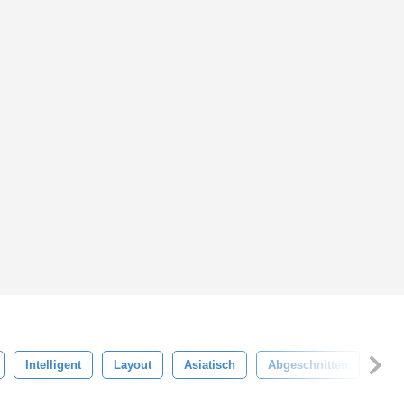
Intelligent
Layout
Asiatisch
Abgeschnitten
Mod