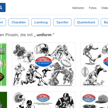
Vektoren
Fotos
Vide
rt
Charakter
Landung
Sportler
Quarterback
Ba
en Pinseln, die mit
uniform