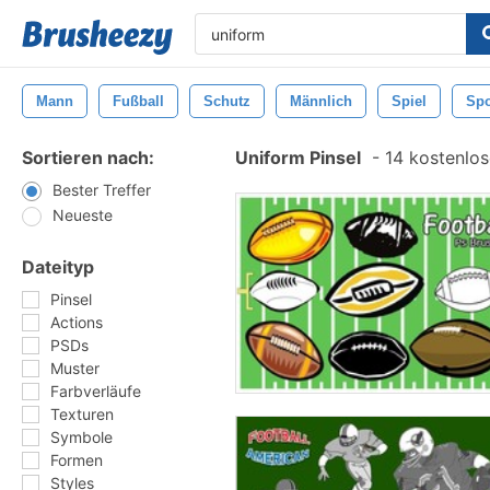
Mann
Fußball
Schutz
Männlich
Spiel
Spo
Sortieren nach:
Uniform Pinsel
-
14 kostenlos
Bester Treffer
Neueste
Dateityp
Pinsel
Actions
PSDs
Muster
Farbverläufe
Texturen
Symbole
Formen
Styles