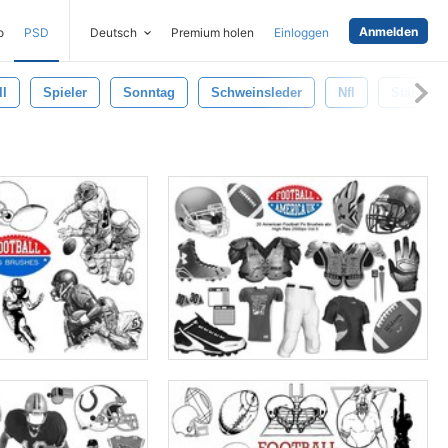
Anmelden
o
PSD
Deutsch
Premium holen
Einloggen
ll
Spieler
Sonntag
Schweinsleder
Nfl
Stärke