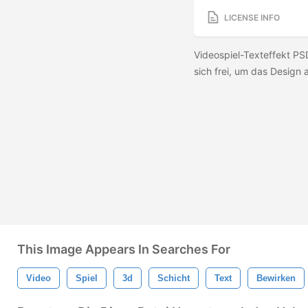
LICENSE INFO
Videospiel-Texteffekt P
sich frei, um das Design
This Image Appears In Searches For
Video
Spiel
3d
Schicht
Text
Bewirken