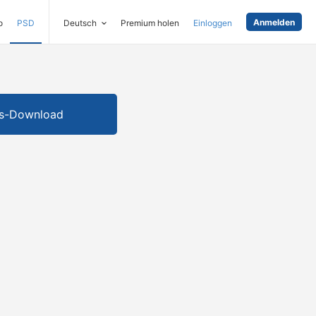
Anmelden
o
PSD
Deutsch
Premium holen
Einloggen
is-Download