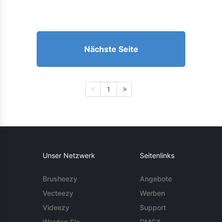
Nächste Seite
1
Unser Netzwerk
Seitenlinks
Brusheezy
Angebote
Vecteezy
Werben
Videezy
Support
Werden Sie
DMCA