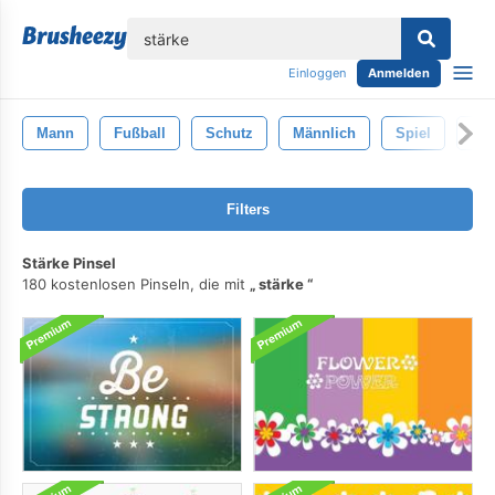
lose
Einloggen
Anmelden
Mann
Fußball
Schutz
Männlich
Spiel
Spo
Filters
Stärke Pinsel
180 kostenlosen Pinseln, die mit
stärke