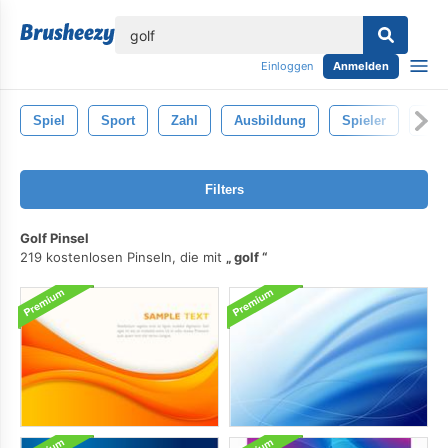
lose
Einloggen
Anmelden
Spiel
Sport
Zahl
Ausbildung
Spieler
Men
Filters
Golf Pinsel
219 kostenlosen Pinseln, die mit
golf