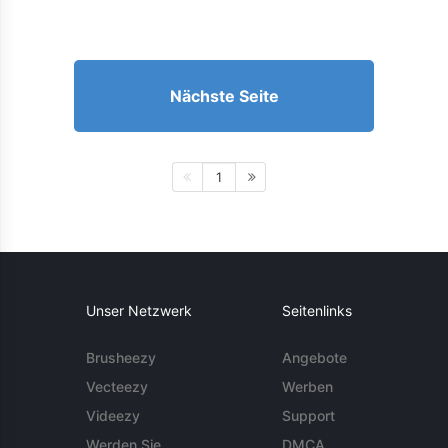
Nächste Seite
1
Unser Netzwerk
Seitenlinks
Brusheezy
Angebote
Vecteezy
Werben
Videezy
Support
Werden Sie
DMCA