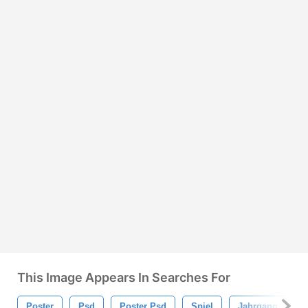
This Image Appears In Searches For
Poster
Psd
Poster Psd
Spiel
Jahrgang
H