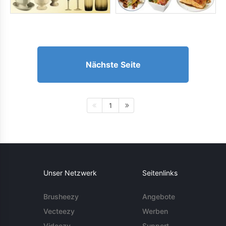
Nächste Seite
1
Unser Netzwerk
Seitenlinks
Brusheezy
Angebote
Vecteezy
Werben
Videezy
Support