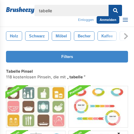
lose
Einloggen
Anmelden
Holz
Schwarz
Möbel
Becher
Kaffee
Schre
Filters
Tabelle Pinsel
118 kostenlosen Pinseln, die mit
tabelle