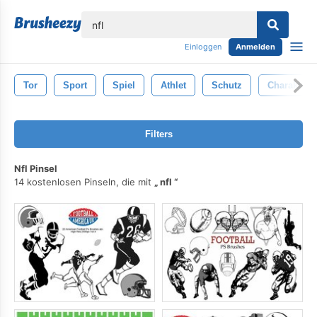
lose
Einloggen
Anmelden
Tor
Sport
Spiel
Athlet
Schutz
Charakter
Filters
Nfl Pinsel
14 kostenlosen Pinseln, die mit
nfl