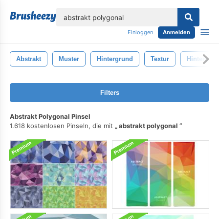
lose
Einloggen
Anmelden
Abstrakt
Muster
Hintergrund
Textur
Hintergrü
Filters
Abstrakt Polygonal Pinsel
1.618 kostenlosen Pinseln, die mit
abstrakt polygonal