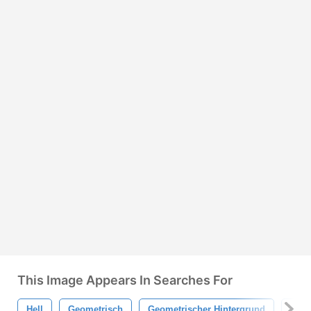
This Image Appears In Searches For
Hell
Geometrisch
Geometrischer Hintergrund
Poly