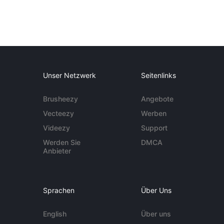
Unser Netzwerk
Seitenlinks
Brusheezy
Angebote
Vecteezy
Werben
Videezy
Support
Werden Sie
DMCA
Anbieter
Sprachen
Über Uns
English
Über uns