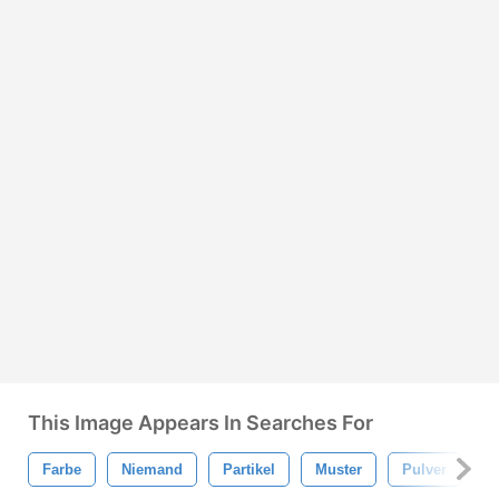
This Image Appears In Searches For
Farbe
Niemand
Partikel
Muster
Pulver
G