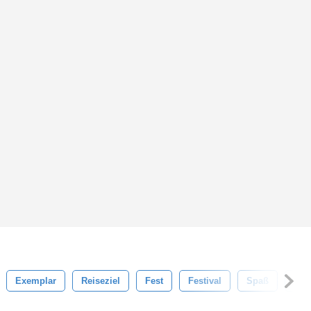
Exemplar
Reiseziel
Fest
Festival
Spaß
Gen