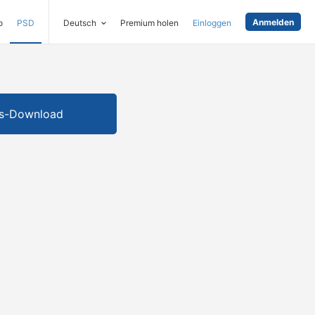
Anmelden
o
PSD
Deutsch
Premium holen
Einloggen
is-Download