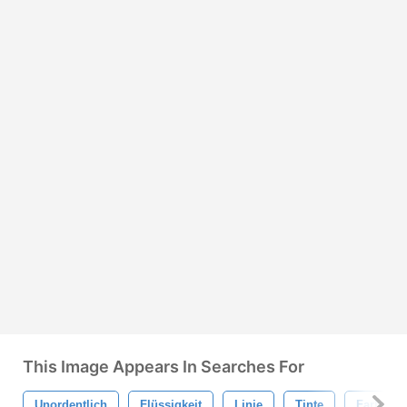
This Image Appears In Searches For
Unordentlich
Flüssigkeit
Linie
Tinte
Farbe