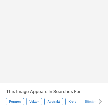
This Image Appears In Searches For
Formen
Vektor
Abstrakt
Kreis
Bürsten
G