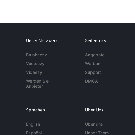
Unser Netzwerk
Seitenlinks
Brusheezy
Angebote
Vecteezy
Werben
Videezy
Support
Werden Sie
DMCA
Anbieter
Sprachen
Über Uns
English
Über uns
Español
Unser Team