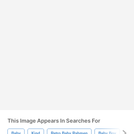
This Image Appears In Searches For
Baby
Kind
Retro Baby Rahmen
Baby Boy
Kle