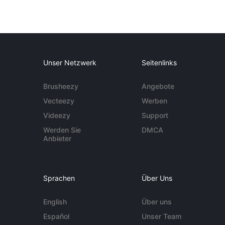
Unser Netzwerk
Seitenlinks
Brusheezy
Angebote
Vecteezy
Werben
Videezy
Support
Werden Sie
DMCA
Anbieter
Sprachen
Über Uns
English
Über uns
Español
Unser Team