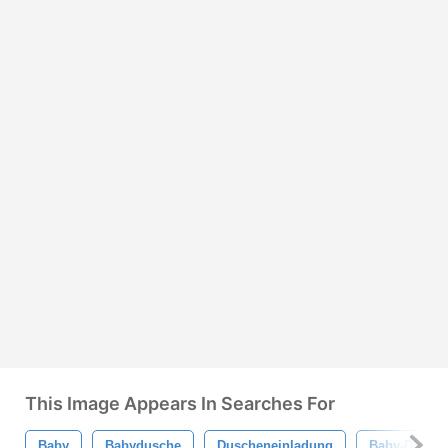
This Image Appears In Searches For
Baby
Babydusche
Duscheneinladung
Baby-Duschv