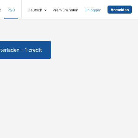
Anmelden
o
PSD
Deutsch
Premium holen
Einloggen
terladen - 1 credit