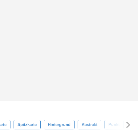
arte
Spitzkarte
Hintergrund
Abstrakt
Punkt
Pun