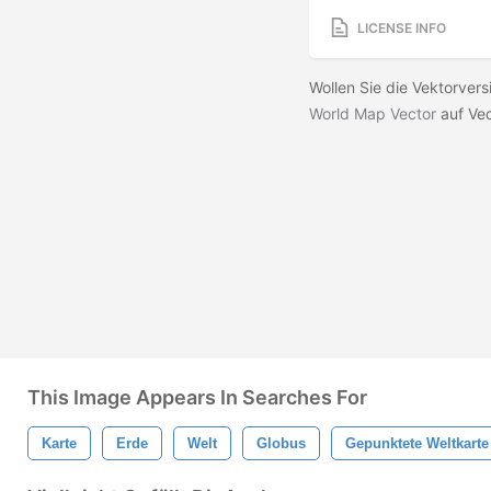
LICENSE INFO
Wollen Sie die Vektorver
World Map Vector
auf Ve
This Image Appears In Searches For
Karte
Erde
Welt
Globus
Gepunktete Weltkarte