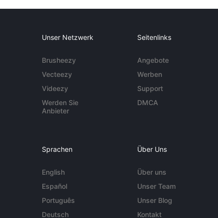
Unser Netzwerk
Seitenlinks
Brusheezy
Angebote
Vecteezy
Werben
Videezy
Support
Werden Sie
DMCA
Anbieter
Sprachen
Über Uns
English
Über uns
Español
Unser Team
Português
Unser Blog
Deutsch
Kontakt