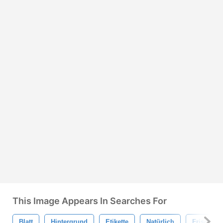
This Image Appears In Searches For
Blatt
Hintergrund
Etikette
Natürlich
Frisch