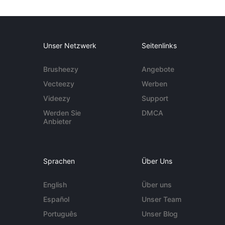
Unser Netzwerk
Seitenlinks
Brusheezy
Angebote
Vecteezy
Werben
Videezy
Support
Werden Sie
DMCA
Anbieter
Sprachen
Über Uns
English
Über uns
Español
Unser Team
Português
Unser Blog