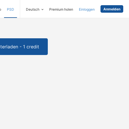
Anmelden
o
PSD
Deutsch
Premium holen
Einloggen
terladen - 1 credit