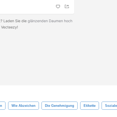
t? Laden Sie die
glänzenden Daumen hoch
 Vecteezy!
en
Wie Abzeichen
Die Genehmigung
Etikette
Sozial