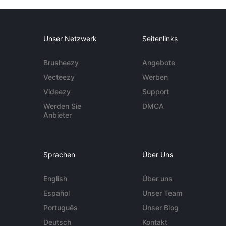
Unser Netzwerk
Seitenlinks
Brusheezy
Angebote
Vecteezy
Werben
Videezy
Support
Werden Sie
DMCA
Anbieter
Sprachen
Über Uns
English
Über uns
Español
Unser Team
Português
Unser Blog
Deutsch
Kontakt