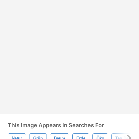
This Image Appears In Searches For
Natur
Grün
Baum
Erde
Öko
Tag Der Erd