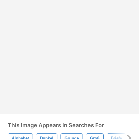
This Image Appears In Searches For
Alphabet
Dunkel
Grunge
Groß
Briefe
Iso