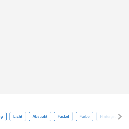
ng
Licht
Abstrakt
Fackel
Farbe
Hintergrund