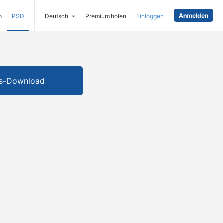
Anmelden
o
PSD
Deutsch
Premium holen
Einloggen
is-Download