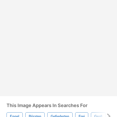
This Image Appears In Searches For
Engel
Bürsten
Gefiederten
Frei
Groß
Flü