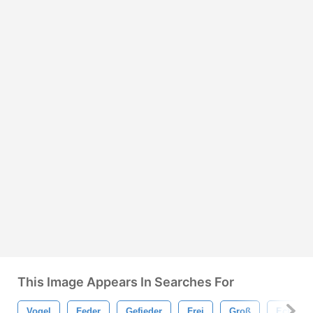
This Image Appears In Searches For
Vogel
Feder
Gefieder
Frei
Groß
Echt