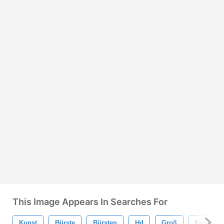
This Image Appears In Searches For
Kunst
Bürste
Bürsten
Hd
Groß
Farbe