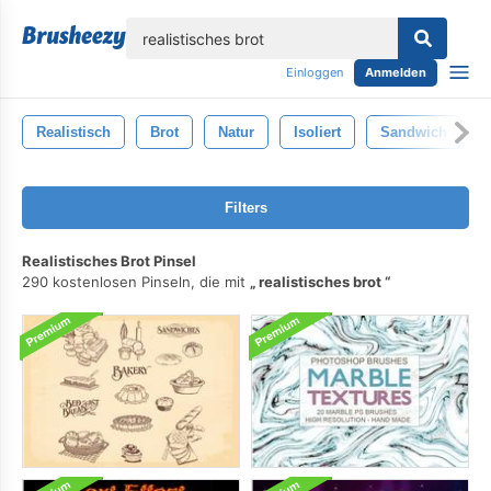
lose
Einloggen
Anmelden
Realistisch
Brot
Natur
Isoliert
Sandwich
Filters
Realistisches Brot Pinsel
290 kostenlosen Pinseln, die mit
realistisches brot