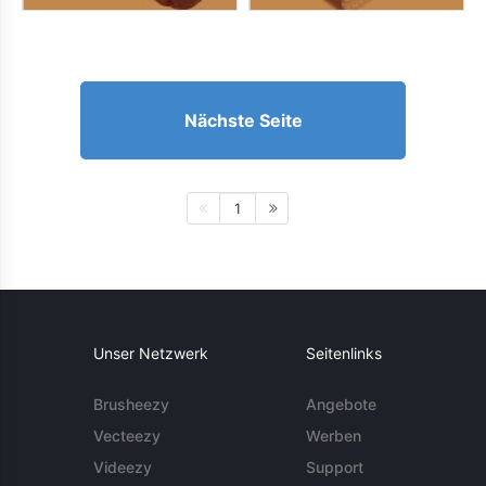
Nächste Seite
1
Unser Netzwerk
Seitenlinks
Brusheezy
Angebote
Vecteezy
Werben
Videezy
Support