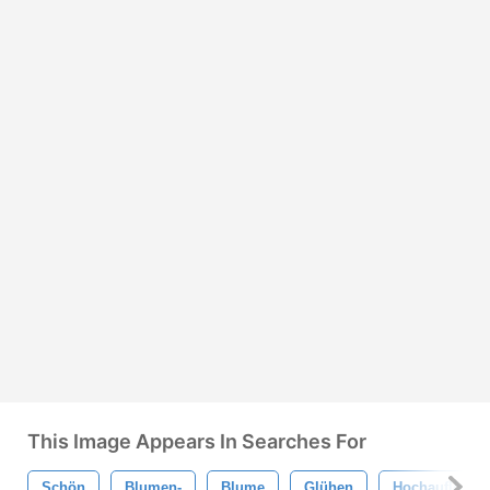
This Image Appears In Searches For
Schön
Blumen-
Blume
Glühen
Hochauflösen