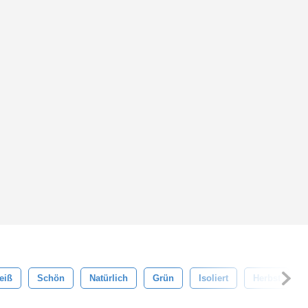
eiß
Schön
Natürlich
Grün
Isoliert
Herbst