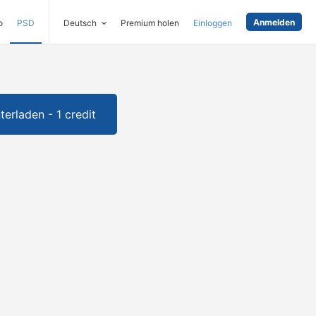
Anmelden
o
PSD
Deutsch
Premium holen
Einloggen
terladen - 1 credit