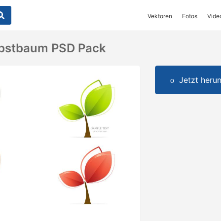
Vektoren
Fotos
Vide
rbstbaum PSD Pack
Jetzt herun