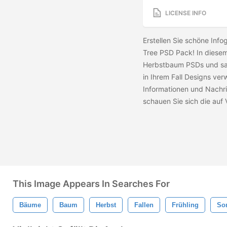
LICENSE INFO
Erstellen Sie schöne Inf
Tree PSD Pack! In diesem
Herbstbaum PSDs und sai
in Ihrem Fall Designs ve
Informationen und Nachr
schauen Sie sich die
auf 
This Image Appears In Searches For
Bäume
Baum
Herbst
Fallen
Frühling
So