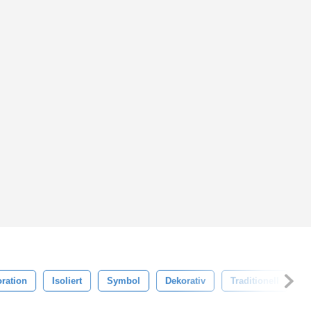
ration
Isoliert
Symbol
Dekorativ
Traditionell
E