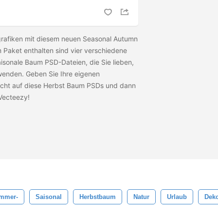
ografiken mit diesem neuen Seasonal Autumn
 Paket enthalten sind vier verschiedene
sonale Baum PSD-Dateien, die Sie lieben,
rwenden. Geben Sie Ihre eigenen
icht auf diese Herbst Baum PSDs und dann
Vecteezy!
mmer-
Saisonal
Herbstbaum
Natur
Urlaub
Deko