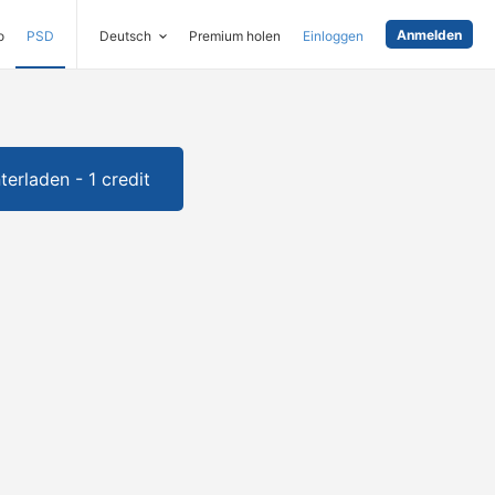
Anmelden
o
PSD
Deutsch
Premium holen
Einloggen
terladen - 1 credit