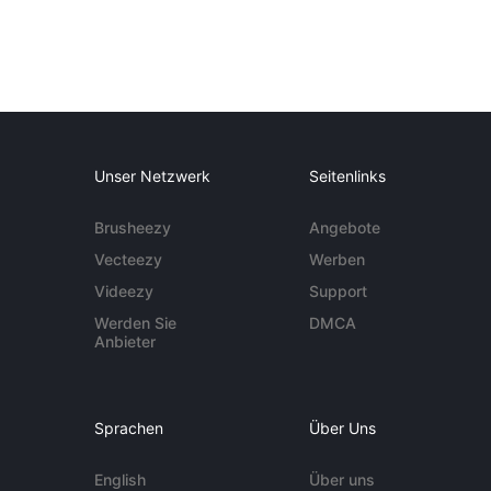
Unser Netzwerk
Seitenlinks
Brusheezy
Angebote
Vecteezy
Werben
Videezy
Support
Werden Sie
DMCA
Anbieter
Sprachen
Über Uns
English
Über uns