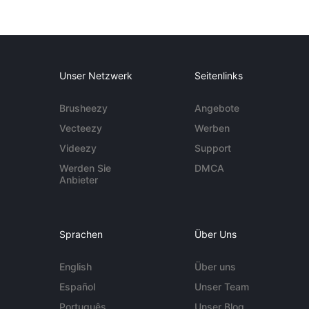
Unser Netzwerk
Seitenlinks
Brusheezy
Angebote
Vecteezy
Werben
Videezy
Support
Werden Sie
DMCA
Anbieter
Sprachen
Über Uns
English
Über uns
Español
Unser Team
Português
Unser Blog