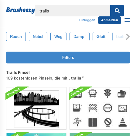
lose
Einloggen
Anmelden
Rauch
Nebel
Weg
Dampf
Glatt
Isoliert
Filters
Trails Pinsel
109 kostenlosen Pinseln, die mit
trails