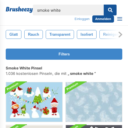
lose
Einloggen
Anmelden
Glatt
Rauch
Transparent
Isoliert
Reinigen
Filters
Smoke White Pinsel
1.036 kostenlosen Pinseln, die mit
smoke white