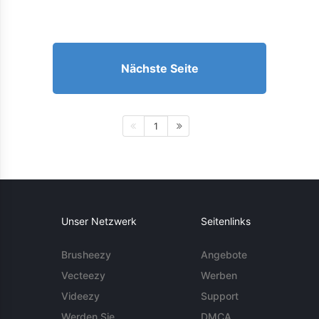
Nächste Seite
1
Unser Netzwerk
Seitenlinks
Brusheezy
Angebote
Vecteezy
Werben
Videezy
Support
Werden Sie
DMCA