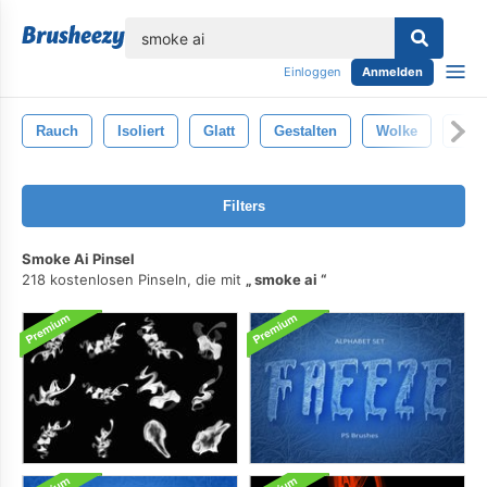
lose
Einloggen
Anmelden
Rauch
Isoliert
Glatt
Gestalten
Wolke
Flie
Filters
Smoke Ai Pinsel
218 kostenlosen Pinseln, die mit
smoke ai